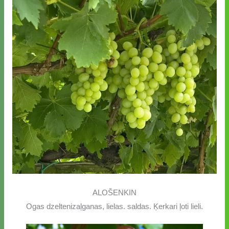
ALOŠENKIN
Ogas dzeltenizaļganas, lielas. saldas. Ķerkari ļoti lieli.