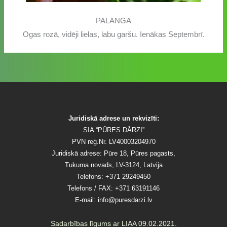
PALANGA
Ogas rozā, vidēji lielas, labu garšu. Ienākas Septembrī.
Juridiskā adrese un rekvizīti:
SIA “PŪRES DĀRZI”
PVN reģ.Nr. LV40003204970
Juridiskā adrese: Pūre 18, Pūres pagasts,
Tukuma novads, LV-3124, Latvija
Telefons: +371 29249450
Telefons / FAX: +371 63191146
E-mail:
info@puresdarzi.lv
Sadarbības līgums ar LIAA 09.02.2021.