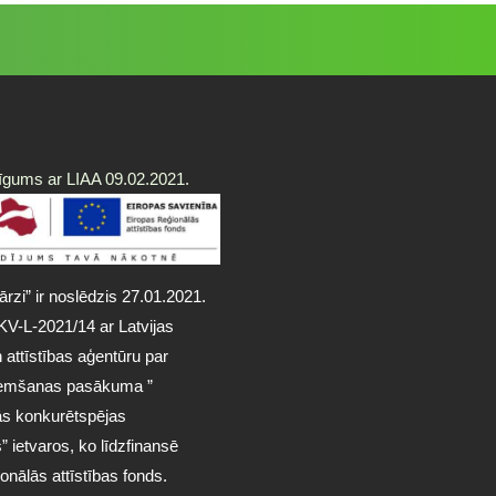
īgums ar LIAA 09.02.2021.
rzi” ir noslēdzis 27.01.2021.
KV-L-2021/14 ar Latvijas
n attīstības aģentūru par
ņemšanas pasākuma ”
ās konkurētspējas
 ietvaros, ko līdzfinansē
onālās attīstības fonds.