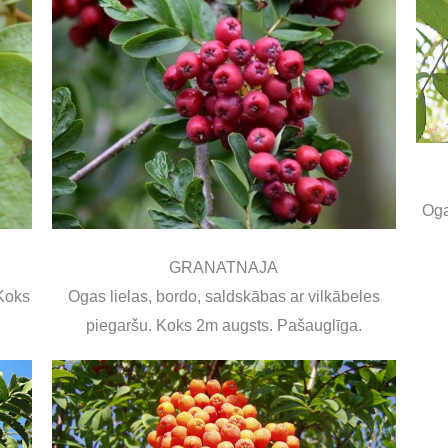
Oga
GRANATNAJA
 Koks
Ogas lielas, bordo, saldskābas ar vilkābeles
piegaršu. Koks 2m augsts. Pašauglīga.