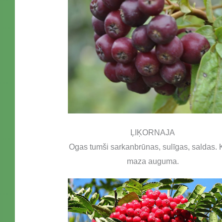
ĻIĶORNAJA
Ogas tumši sarkanbrūnas, sulīgas, saldas.
maza auguma.