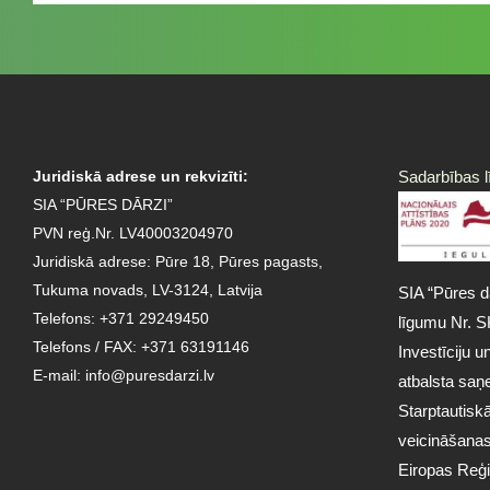
Juridiskā adrese un rekvizīti:
Sadarbības l
SIA “PŪRES DĀRZI”
PVN reģ.Nr. LV40003204970
Juridiskā adrese: Pūre 18, Pūres pagasts,
Tukuma novads, LV-3124, Latvija
SIA “Pūres dā
Telefons: +371 29249450
līgumu Nr. S
Telefons / FAX: +371 63191146
Investīciju u
E-mail:
info@puresdarzi.lv
atbalsta sa
Starptautisk
veicināšanas”
Eiropas Reģi