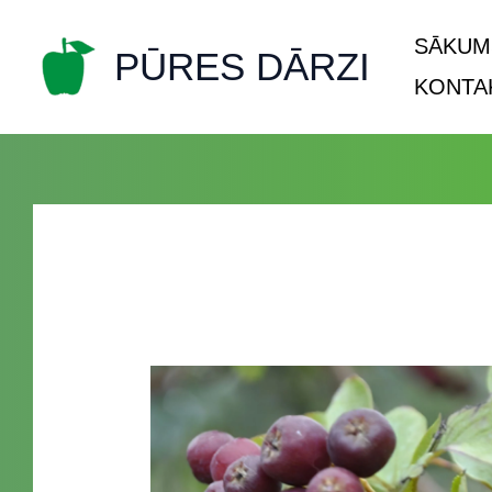
Skip
SĀKUM
to
PŪRES DĀRZI
content
KONTA