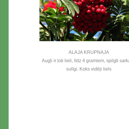
ALAJA KRUPNAJA
Augļi ir ļoti lieli, līdz 4 gramiem, spilgti sark
sulīgi. Koks vidēji liels